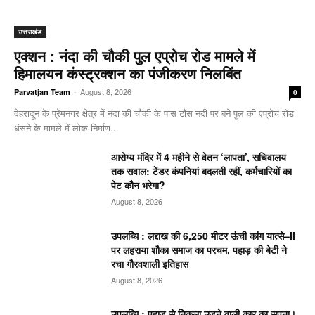
उत्तराखंड
एक्शन : नंदा की चौकी पुल एप्रोच रोड मामले में
हिमालयन कंस्ट्रक्शन का पंजीकरण निलबिंत
-
August 8, 2026
Parvatjan Team
0
देहरादून के प्रेमनगर क्षेत्र में नंदा की चौकी के पास टौंस नदी पर बने पुल की एप्रोच रोड
धंसने के मामले में लोक निर्माण...
आरोग्य मंदिर में 4 महीने से वेतन ‘लापता’, सचिवालय
तक सवाल: टेंडर कंपनियां बदलती रहीं, कर्मचारियों का
पेट कौन भरेगा?
August 8, 2026
उपलब्धि : लद्दाख की 6,250 मीटर ऊंची कांग यात्से–II
पर लहराया शौका समाज का परचम, पहाड़ की बेटी ने
रचा गौरवशाली इतिहास
August 8, 2026
उपलब्धि : पहाड़ से निकला उड़ने वाली कार का सपना।