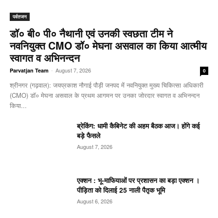
पर्वतजन
डॉ० बी० पी० नैथानी एवं उनकी स्वछता टीम ने
नवनियुक्त CMO डॉ० मेघना असवाल का किया आत्मीय
स्वागत व अभिनन्दन
-
August 7, 2026
Parvatjan Team
0
श्रीनगर (गढ़वाल): जयप्रकाश नौगाई ​पौड़ी जनपद में नवनियुक्त मुख्य चिकित्सा अधिकारी
(CMO) डॉ० मेघना असवाल के प्रथम आगमन पर उनका जोरदार स्वागत व अभिनन्दन
किया...
ब्रेकिंग: धामी कैबिनेट की अहम बैठक आज। होंगे कई
बड़े फैसले
August 7, 2026
एक्शन : भू-माफियाओं पर प्रशासन का बड़ा एक्शन ।
पीड़िता को दिलाई 25 नाली पैतृक भूमि
August 6, 2026