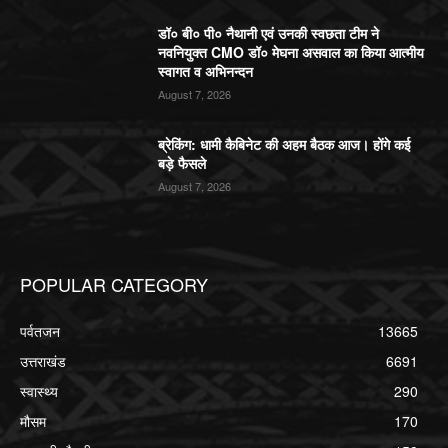
डॉ० बी० पी० नैथानी एवं उनकी स्वछता टीम ने
नवनियुक्त CMO डॉ० मेघना असवाल का किया आत्मीय
स्वागत व अभिनन्दन
August 7, 2026
ब्रेकिंग: धामी कैबिनेट की अहम बैठक आज। होंगे कई
बड़े फैसले
August 7, 2026
POPULAR CATEGORY
पर्वतजन
13665
उत्तराखंड
6691
स्वास्थ्य
290
मौसम
170