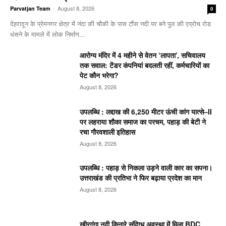
-
August 8, 2026
Parvatjan Team
0
देहरादून के प्रेमनगर क्षेत्र में नंदा की चौकी के पास टौंस नदी पर बने पुल की एप्रोच रोड
धंसने के मामले में लोक निर्माण...
आरोग्य मंदिर में 4 महीने से वेतन ‘लापता’, सचिवालय
तक सवाल: टेंडर कंपनियां बदलती रहीं, कर्मचारियों का
पेट कौन भरेगा?
August 8, 2026
उपलब्धि : लद्दाख की 6,250 मीटर ऊंची कांग यात्से–II
पर लहराया शौका समाज का परचम, पहाड़ की बेटी ने
रचा गौरवशाली इतिहास
August 8, 2026
उपलब्धि : पहाड़ से निकला उड़ने वाली कार का सपना।
उत्तराखंड की प्रतिभा ने फिर बढ़ाया प्रदेश का मान
August 8, 2026
खीरगंगा नदी किनारे संदिग्ध अवस्था में मिला BDC