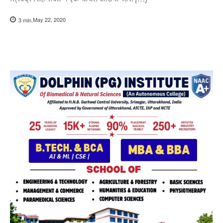
May 22, 2020
3
min.
Copy URL
Facebook
X
Pi