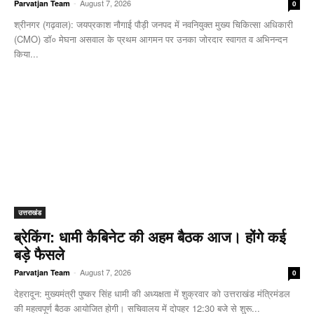
-
August 7, 2026
Parvatjan Team
0
श्रीनगर (गढ़वाल): जयप्रकाश नौगाई ​पौड़ी जनपद में नवनियुक्त मुख्य चिकित्सा अधिकारी
(CMO) डॉ० मेघना असवाल के प्रथम आगमन पर उनका जोरदार स्वागत व अभिनन्दन
किया...
उत्तराखंड
ब्रेकिंग: धामी कैबिनेट की अहम बैठक आज। होंगे कई
बड़े फैसले
-
August 7, 2026
Parvatjan Team
0
देहरादून: मुख्यमंत्री पुष्कर सिंह धामी की अध्यक्षता में शुक्रवार को उत्तराखंड मंत्रिमंडल
की महत्वपूर्ण बैठक आयोजित होगी। सचिवालय में दोपहर 12:30 बजे से शुरू...