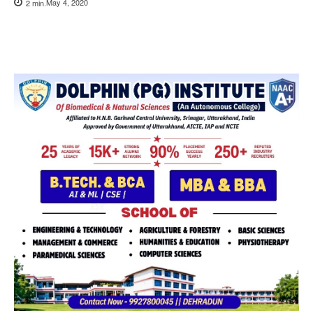
May 4, 2020
2
min.
Copy URL
Facebook
X
Pi