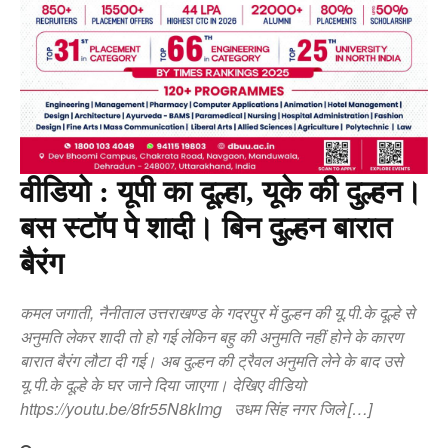
वीडियो : यूपी का दूल्हा, यूके की दुल्हन।
बस स्टाॅप पे शादी। बिन दुल्हन बारात
बैरंग
कमल जगाती, नैनीताल उत्तराखण्ड के गदरपुर में दुल्हन की यू.पी.के दूल्हे से
अनुमति लेकर शादी तो हो गई लेकिन बहु की अनुमति नहीं होने के कारण
बारात बैरंग लौटा दी गई। अब दुल्हन की ट्रैवल अनुमति लेने के बाद उसे
यू.पी.के दूल्हे के घर जाने दिया जाएगा। देखिए वीडियो
https://youtu.be/8fr55N8kImg उधम सिंह नगर जिले […]