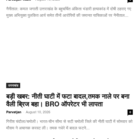
नैनीताल: कमल जगाती उत्तराखंड के बहुचर्चित अंकिता भंडारी हत्याकांड में दोषी ठहराए गए
मुख्य अभियुक्त पुलकित आर्य समेत तीनों आरोपियों की जमानत याचिकाओं पर नैनीताल...
उत्तराखंड
बड़ी खबर: नीती घाटी में फटा बादल,तमक नाले पर बना
वैली ब्रिज बहा। BRO ऑपरेटर भी लापता
-
August 10, 2026
Parvatjan
0
गिरीश चंदौला/चमोली। भारत-चीन सीमा से सटी चमोली जिले की नीती घाटी में सोमवार को
मौसम ने अचानक करवट ली। तमक गधेरे में बादल फटने...