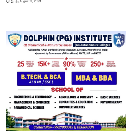
August 3, 2023
2
min.
Copy URL
Facebook
X
Pi