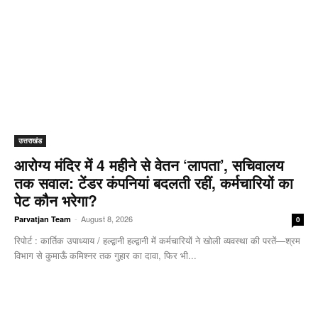
उत्तराखंड
आरोग्य मंदिर में 4 महीने से वेतन ‘लापता’, सचिवालय
तक सवाल: टेंडर कंपनियां बदलती रहीं, कर्मचारियों का
पेट कौन भरेगा?
-
August 8, 2026
Parvatjan Team
0
रिपोर्ट : कार्तिक उपाध्याय / हल्द्वानी हल्द्वानी में कर्मचारियों ने खोली व्यवस्था की परतें—श्रम
विभाग से कुमाऊँ कमिश्नर तक गुहार का दावा, फिर भी...