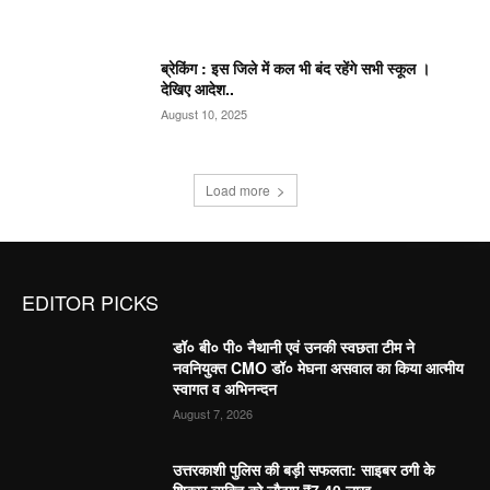
ब्रेकिंग : इस जिले में कल भी बंद रहेंगे सभी स्कूल ।
देखिए आदेश..
August 10, 2025
Load more
EDITOR PICKS
डॉ० बी० पी० नैथानी एवं उनकी स्वछता टीम ने
नवनियुक्त CMO डॉ० मेघना असवाल का किया आत्मीय
स्वागत व अभिनन्दन
August 7, 2026
उत्तरकाशी पुलिस की बड़ी सफलता: साइबर ठगी के
शिकार व्यक्ति को लौटाए ₹7.40 लाख