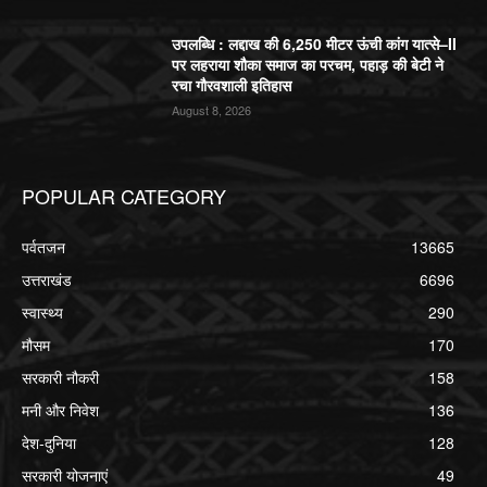
उपलब्धि : लद्दाख की 6,250 मीटर ऊंची कांग यात्से–II
पर लहराया शौका समाज का परचम, पहाड़ की बेटी ने
रचा गौरवशाली इतिहास
August 8, 2026
POPULAR CATEGORY
पर्वतजन
13665
उत्तराखंड
6696
स्वास्थ्य
290
मौसम
170
सरकारी नौकरी
158
मनी और निवेश
136
देश-दुनिया
128
सरकारी योजनाएं
49