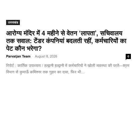
उत्तराखंड
आरोग्य मंदिर में 4 महीने से वेतन ‘लापता’, सचिवालय
तक सवाल: टेंडर कंपनियां बदलती रहीं, कर्मचारियों का
पेट कौन भरेगा?
-
August 8, 2026
Parvatjan Team
0
रिपोर्ट : कार्तिक उपाध्याय / हल्द्वानी हल्द्वानी में कर्मचारियों ने खोली व्यवस्था की परतें—श्रम
विभाग से कुमाऊँ कमिश्नर तक गुहार का दावा, फिर भी...