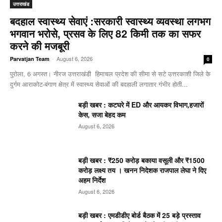
उत्तराखंड
बदहाल स्वास्थ्य सेवाएं :सरकारी स्वास्थ्य व्यवस्था लगभग
भगवान भरोसे, प्रसव के लिए 82 किमी तक का सफर
करने की मजबूरी
-
August 6, 2026
Parvatjan Team
0
पुरोला, 6 अगस्त। नीरज उत्तराखंडी हिमाचल प्रदेश की सीमा से सटे उत्तरकाशी जिले के
दुर्गम आराकोट-बंगाण क्षेत्र में स्वास्थ्य सेवाओं की बदहाली लगातार गंभीर होती...
बड़ी खबर : कटघरे में ED और आयकर विभाग,हजारों
केस, सजा बेहद कम
August 6, 2026
बड़ी खबर : ₹250 करोड़ बकाया वसूली और ₹1500
करोड़ लक्ष्य तय । खनन निदेशक राजपाल लेघा ने दिए
अहम निर्देश
August 6, 2026
बड़ी खबर : एमडीडीए बोर्ड बैठक में 25 बड़े प्रस्ताव