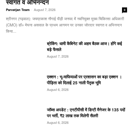
स्वागत व अभिनन्दन
-
August 7, 2026
Parvatjan Team
0
श्रीनगर (गढ़वाल): जयप्रकाश नौगाई ​पौड़ी जनपद में नवनियुक्त मुख्य चिकित्सा अधिकारी
(CMO) डॉ० मेघना असवाल के प्रथम आगमन पर उनका जोरदार स्वागत व अभिनन्दन
किया...
ब्रेकिंग: धामी कैबिनेट की अहम बैठक आज। होंगे कई
बड़े फैसले
August 7, 2026
एक्शन : भू-माफियाओं पर प्रशासन का बड़ा एक्शन ।
पीड़िता को दिलाई 25 नाली पैतृक भूमि
August 6, 2026
जॉब्स अपडेट : एनटीपीसी में डिप्टी मैनेजर के 135 पदों
पर भर्ती, ₹2 लाख तक मिलेगी सैलरी
August 6, 2026