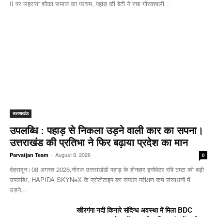
II पर लहराया शौका समाज का परचम, पहाड़ की बेटी ने रचा गौरवशाली...
उत्तराखंड
उपलब्धि : पहाड़ से निकला उड़ने वाली कार का सपना।
उत्तराखंड की प्रतिभा ने फिर बढ़ाया प्रदेश का मान
-
August 8, 2026
Parvatjan Team
0
देहरादून।08 अगस्त 2026,नीरज उत्तराखंडी पहाड़ के होनहार इनोवेटर रवि टम्टा की बड़ी
उपलब्धि, HAPIDA SKYNeX के प्रोटोटाइप का सफल परीक्षण कम संसाधनों में
उड़ने...
खीरगंगा नदी किनारे संदिग्ध अवस्था में मिला BDC