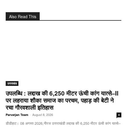
Also Read This
उत्तराखंड
उपलब्धि : लद्दाख की 6,250 मीटर ऊंची कांग यात्से–II
पर लहराया शौका समाज का परचम, पहाड़ की बेटी ने
रचा गौरवशाली इतिहास
-
August 8, 2026
Parvatjan Team
0
डीडीहाट। 08 अगस्त 2026,नीरज उत्तराखंडी लद्दाख की 6,250 मीटर ऊंची कांग यात्से–