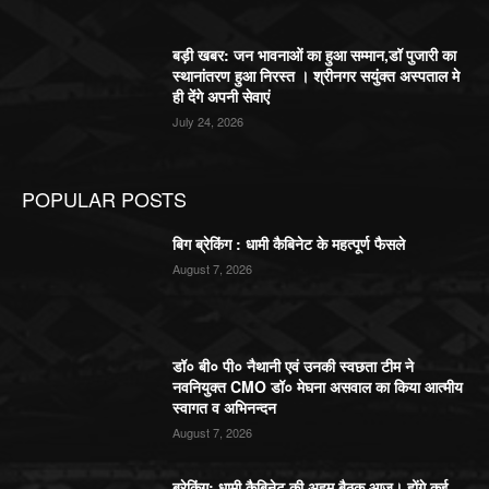
बड़ी खबर: जन भावनाओं का हुआ सम्मान,डॉ पुजारी का
स्थानांतरण हुआ निरस्त । श्रीनगर सयुंक्त अस्पताल मे
ही देंगे अपनी सेवाएं
July 24, 2026
POPULAR POSTS
बिग ब्रेकिंग : धामी कैबिनेट के महत्पूर्ण फैसले
August 7, 2026
डॉ० बी० पी० नैथानी एवं उनकी स्वछता टीम ने
नवनियुक्त CMO डॉ० मेघना असवाल का किया आत्मीय
स्वागत व अभिनन्दन
August 7, 2026
ब्रेकिंग: धामी कैबिनेट की अहम बैठक आज। होंगे कई