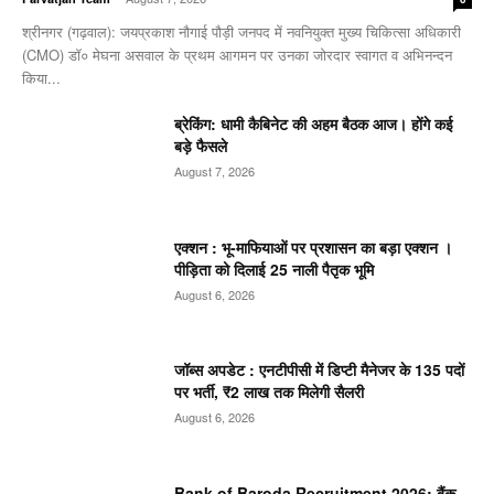
श्रीनगर (गढ़वाल): जयप्रकाश नौगाई ​पौड़ी जनपद में नवनियुक्त मुख्य चिकित्सा अधिकारी
(CMO) डॉ० मेघना असवाल के प्रथम आगमन पर उनका जोरदार स्वागत व अभिनन्दन
किया...
ब्रेकिंग: धामी कैबिनेट की अहम बैठक आज। होंगे कई
बड़े फैसले
August 7, 2026
एक्शन : भू-माफियाओं पर प्रशासन का बड़ा एक्शन ।
पीड़िता को दिलाई 25 नाली पैतृक भूमि
August 6, 2026
जॉब्स अपडेट : एनटीपीसी में डिप्टी मैनेजर के 135 पदों
पर भर्ती, ₹2 लाख तक मिलेगी सैलरी
August 6, 2026
Bank of Baroda Recruitment 2026: बैंक