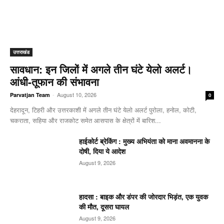
उत्तराखंड
सावधान: इन जिलों में अगले तीन घंटे येलो अलर्ट।
आंधी-तूफान की संभावना
-
August 10, 2026
Parvatjan Team
0
देहरादून, टिहरी और उत्तरकाशी में अगले तीन घंटे येलो अलर्ट पुरोला, हनोल, कोटी,
चकराता, सहिया और राजकोट समेत आसपास के क्षेत्रों में बारिश...
हाईकोर्ट ब्रेकिंग : मुख्य अभियंता को माना अवमानना के
दोषी, दिया ये आदेश
August 9, 2026
हादसा : बाइक और डंपर की जोरदार भिड़ंत, एक युवक
की मौत, दूसरा घायल
August 9, 2026