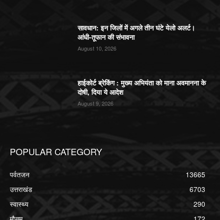
सावधान: इन जिलों में अगले तीन घंटे येलो अलर्ट।
आंधी-तूफान की संभावना
August 10, 2026
हाईकोर्ट ब्रेकिंग : मुख्य अभियंता को माना अवमानना के
दोषी, दिया ये आदेश
August 9, 2026
POPULAR CATEGORY
पर्वतजन
13665
उत्तराखंड
6703
स्वास्थ्य
290
मौसम
172