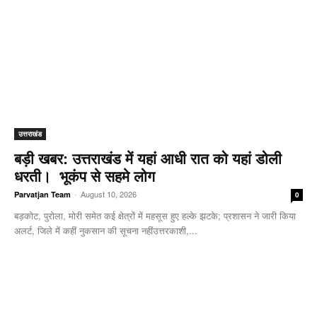
उत्तराखंड
बड़ी खबर: उत्तराखंड में यहां आधी रात को यहां डोली
धरती। भूकंप से सहमे लोग
-
August 10, 2026
Parvatjan Team
0
बड़कोट, पुरोला, मोरी समेत कई क्षेत्रों में महसूस हुए हल्के झटके; प्रशासन ने जारी किया
अलर्ट, जिले में कहीं नुकसान की सूचना नहींउत्तरकाशी,...