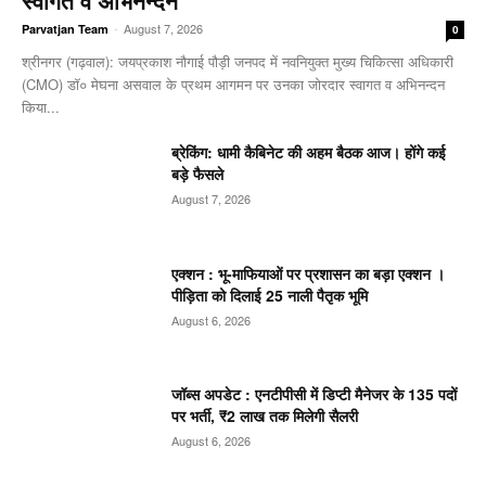
-
August 7, 2026
Parvatjan Team
0
श्रीनगर (गढ़वाल): जयप्रकाश नौगाई ​पौड़ी जनपद में नवनियुक्त मुख्य चिकित्सा अधिकारी
(CMO) डॉ० मेघना असवाल के प्रथम आगमन पर उनका जोरदार स्वागत व अभिनन्दन
किया...
ब्रेकिंग: धामी कैबिनेट की अहम बैठक आज। होंगे कई
बड़े फैसले
August 7, 2026
एक्शन : भू-माफियाओं पर प्रशासन का बड़ा एक्शन ।
पीड़िता को दिलाई 25 नाली पैतृक भूमि
August 6, 2026
जॉब्स अपडेट : एनटीपीसी में डिप्टी मैनेजर के 135 पदों
पर भर्ती, ₹2 लाख तक मिलेगी सैलरी
August 6, 2026