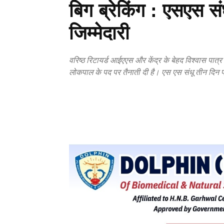
बिग ब्रेकिंग : एसएस संधू
जिम्मेदारी
वरिष्ठ रिटायर्ड आईएएस और केंद्र के बेहद विश्वास पा
लोकपाल के पद पर तैनाती दी है। एस एस संधू तीन दिन पह
Copy URL
Facebook