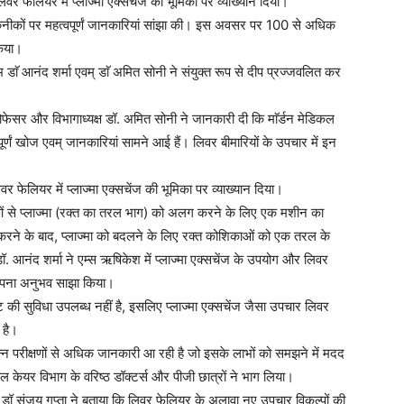
िवर फेलियर में प्लाज्मा एक्सचेंज की भूमिका पर व्याख्यान दिया।
कनीकों पर महत्वपूर्णं जानकारियां सांझा की। इस अवसर पर 100 से अधिक
किया।
ंभ डाॅ आनंद शर्मा एवम् डाॅ अमित सोनी ने संयुक्त रूप से दीप प्रज्जवलित कर
प्रोफेसर और विभागाध्यक्ष डॉ. अमित सोनी ने जानकारी दी कि माॅर्डन मेडिकल
र्णं खोज एवम् जानकारियां सामने आई हैं। लिवर बीमारियों के उपचार में इन
वर फेलियर में प्लाज्मा एक्सचेंज की भूमिका पर व्याख्यान दिया।
काओं से प्लाज्मा (रक्त का तरल भाग) को अलग करने के लिए एक मशीन का
करने के बाद, प्लाज्मा को बदलने के लिए रक्त कोशिकाओं को एक तरल के
. आनंद शर्मा ने एम्स ऋषिकेश में प्लाज्मा एक्सचेंज के उपयोग और लिवर
ं अपना अनुभव साझा किया।
ांट की सुविधा उपलब्ध नहीं है, इसलिए प्लाज्मा एक्सचेंज जैसा उपचार लिवर
 है।
िन्न परीक्षणों से अधिक जानकारी आ रही है जो इसके लाभों को समझने में मदद
कल केयर विभाग के वरिष्ठ डॉक्टर्स और पीजी छात्रों ने भाग लिया।
ेसर डॉ संजय गुप्ता ने बताया कि लिवर फेलियर के अलावा नए उपचार विकल्पों की