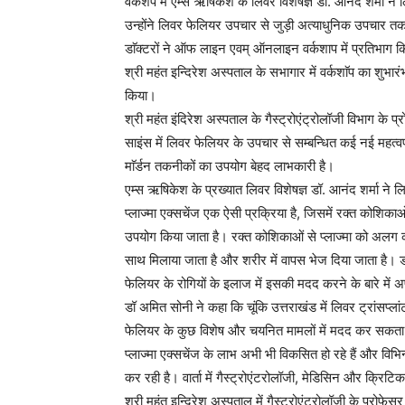
वर्कशप में एम्स ऋषिकेश के लिवर विशेषज्ञ डॉ. आनंद शर्मा ने ल
उन्होंने लिवर फेलियर उपचार से जुड़ी अत्याधुनिक उपचार त
डाॅक्टरों ने ऑफ लाइन एवम् ऑनलाइन वर्कशाप में प्रतिभाग 
श्री महंत इन्दिरेश अस्पताल के सभागार में वर्कशाॅप का शुभार
किया।
श्री महंत इंदिरेश अस्पताल के गैस्ट्रोएंट्रोलॉजी विभाग के 
साइंस में लिवर फेलियर के उपचार से सम्बन्धित कई नई महत्वपू
माॅर्डन तकनीकों का उपयोग बेहद लाभकारी है।
एम्स ऋषिकेश के प्रख्यात लिवर विशेषज्ञ डॉ. आनंद शर्मा ने लि
प्लाज्मा एक्सचेंज एक ऐसी प्रक्रिया है, जिसमें रक्त कोशि
उपयोग किया जाता है। रक्त कोशिकाओं से प्लाज्मा को अलग 
साथ मिलाया जाता है और शरीर में वापस भेज दिया जाता है। डॉ
फेलियर के रोगियों के इलाज में इसकी मदद करने के बारे मे
डॉ अमित सोनी ने कहा कि चूंकि उत्तराखंड में लिवर ट्रांसप्ल
फेलियर के कुछ विशेष और चयनित मामलों में मदद कर सकता
प्लाज्मा एक्सचेंज के लाभ अभी भी विकसित हो रहे हैं और विभ
कर रही है। वार्ता में गैस्ट्रोएंटरोलॉजी, मेडिसिन और क्रिटि
श्री महंत इन्दिरेश अस्पताल में गैस्ट्रोएंटरोलॉजी के प्रोफ