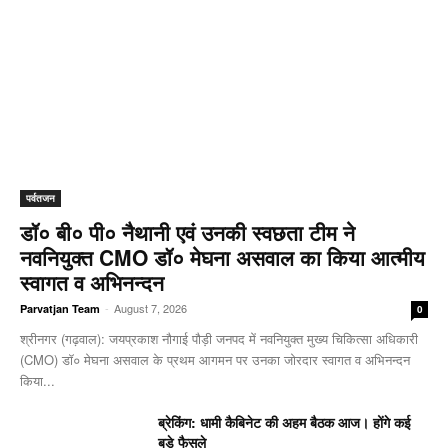
पर्वतजन
डॉ० बी० पी० नैथानी एवं उनकी स्वछता टीम ने
नवनियुक्त CMO डॉ० मेघना असवाल का किया आत्मीय
स्वागत व अभिनन्दन
-
August 7, 2026
Parvatjan Team
0
श्रीनगर (गढ़वाल): जयप्रकाश नौगाई ​पौड़ी जनपद में नवनियुक्त मुख्य चिकित्सा अधिकारी
(CMO) डॉ० मेघना असवाल के प्रथम आगमन पर उनका जोरदार स्वागत व अभिनन्दन
किया...
ब्रेकिंग: धामी कैबिनेट की अहम बैठक आज। होंगे कई
बड़े फैसले