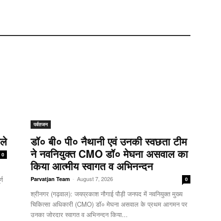
पर्वतजन
ले
डॉ० बी० पी० नैथानी एवं उनकी स्वछता टीम
ने नवनियुक्त CMO डॉ० मेघना असवाल का
0
किया आत्मीय स्वागत व अभिनन्दन
्ण
-
August 7, 2026
Parvatjan Team
0
श्रीनगर (गढ़वाल): जयप्रकाश नौगाई ​पौड़ी जनपद में नवनियुक्त मुख्य
चिकित्सा अधिकारी (CMO) डॉ० मेघना असवाल के प्रथम आगमन पर
उनका जोरदार स्वागत व अभिनन्दन किया...